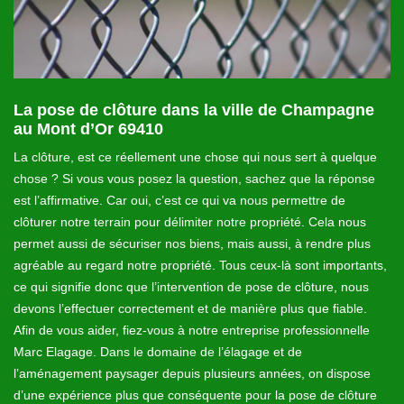
La pose de clôture dans la ville de Champagne
L
au Mont d’Or 69410
c
la
La clôture, est ce réellement une chose qui nous sert à quelque
La
chose ? Si vous vous posez la question, sachez que la réponse
pr
est l’affirmative. Car oui, c’est ce qui va nous permettre de
de
clôturer notre terrain pour délimiter notre propriété. Cela nous
du
nt
permet aussi de sécuriser nos biens, mais aussi, à rendre plus
El
agréable au regard notre propriété. Tous ceux-là sont importants,
po
ce qui signifie donc que l’intervention de pose de clôture, nous
av
s
devons l’effectuer correctement et de manière plus que fiable.
ré
Afin de vous aider, fiez-vous à notre entreprise professionnelle
Marc Elagage. Dans le domaine de l’élagage et de
l’aménagement paysager depuis plusieurs années, on dispose
d’une expérience plus que conséquente pour la pose de clôture